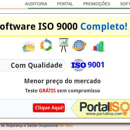
AUDITORIA
PORTAL
PROMOÇÕES
SOF
Anúncio
RASILEIRA DE AUDITORIAS
lo/SP:
 e da Segurança e Saúde Ocupacional
Ver Mais