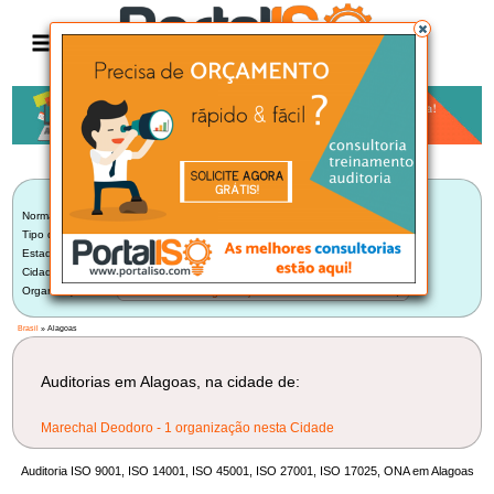
Anúncio
LISTA BRASILEIRA DE AUDITORIAS
Norma:
Selecionar Norma
Tipo de Auditoria:
Selecione um Tipo
Estado:
Alagoas (1)
Cidade:
Selecione uma Cidade
Organização:
Selecione uma Organização
Brasil
» Alagoas
Auditorias em Alagoas, na cidade de:
Marechal Deodoro - 1 organização nesta Cidade
Auditoria ISO 9001, ISO 14001, ISO 45001, ISO 27001, ISO 17025, ONA em Alagoas