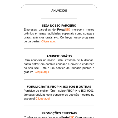
ANÚNCIOS
SEJA NOSSO PARCEIRO
Empresas parceiras do
Portal
ISO
merecem muitos
prêmios e muitas facilidades especiais como software
grátis, anúncios grátis etc. Conheça nosso programa
de parcerias.
Clique aqui
.
ANUNCIE GRÁTIS
Para anunciar na nossa Lista Brasileira de Auditorias,
basta entrar em contato conosco e enviar o endereço
do seu site. Este é um serviço de utilidade pública e
gratuito.
Clique aqui
.
FÓRUM GRÁTIS PBQP-H, ISO 9001 E OUTRAS
Participe do melhor fórum sobre PBQP-H e ISO 9001,
tire suas dúvidas com consultores que são mestres no
assunto!
Clique aqui
.
PROMOÇÕES ESPECIAIS
Confira as promoções que o
Portal
ISO
.Com
tem para