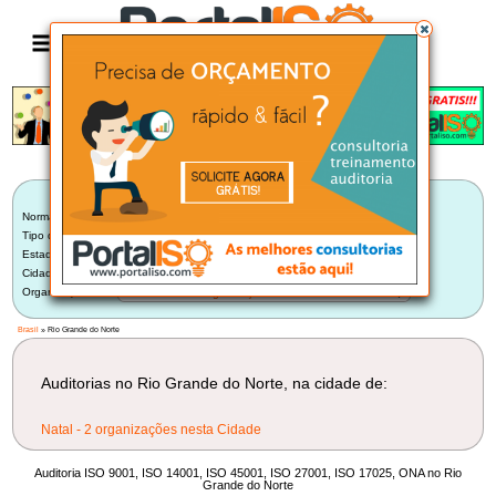
Anúncio
LISTA BRASILEIRA DE AUDITORIAS
Norma:
Selecionar Norma
Tipo de Auditoria:
Selecione um Tipo
Estado:
Rio Grande do Norte (2)
Cidade:
Selecione uma Cidade
Organização:
Selecione uma Organização
Brasil
» Rio Grande do Norte
Auditorias no Rio Grande do Norte, na cidade de:
Natal - 2 organizações nesta Cidade
Auditoria ISO 9001, ISO 14001, ISO 45001, ISO 27001, ISO 17025, ONA no Rio
Grande do Norte