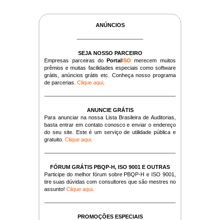
ANÚNCIOS
SEJA NOSSO PARCEIRO
Empresas parceiras do
Portal
ISO
merecem muitos
prêmios e muitas facilidades especiais como software
grátis, anúncios grátis etc. Conheça nosso programa
de parcerias.
Clique aqui
.
ANUNCIE GRÁTIS
Para anunciar na nossa Lista Brasileira de Auditorias,
basta entrar em contato conosco e enviar o endereço
do seu site. Este é um serviço de utilidade pública e
gratuito.
Clique aqui
.
FÓRUM GRÁTIS PBQP-H, ISO 9001 E OUTRAS
Participe do melhor fórum sobre PBQP-H e ISO 9001,
tire suas dúvidas com consultores que são mestres no
assunto!
Clique aqui
.
PROMOÇÕES ESPECIAIS