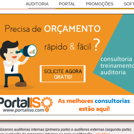
AUDITORIA
PORTAL
PROMOÇÕES
SOF
Anúncio
RASILEIRA DE AUDITORIAS
Lindoia/SP:
zamos auditorias internas (primeira parte) e auditores externas (segunda parte).