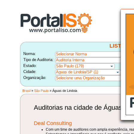
LISTA B
Norma:
Selecionar Norma
Tipo de Auditoria:
Auditoria Interna
Estado:
São Paulo (179)
Cidade:
Águas de Lindoia/SP (1)
Organização:
Selecione uma Organização
Brasil
»
São Paulo
» Águas de Lindoia
Auditorias na cidade de Águas de 
Deal Consulting
Com um time de auditores com ampla experiência, reali