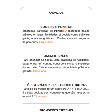
ANÚNCIOS
SEJA NOSSO PARCEIRO
Empresas parceiras do
Portal
ISO
merecem muitos
prêmios e muitas facilidades especiais como software
grátis, anúncios grátis etc. Conheça nosso programa
de parcerias.
Clique aqui
.
ANUNCIE GRÁTIS
Para anunciar na nossa Lista Brasileira de Auditorias,
basta entrar em contato conosco e enviar o endereço
do seu site. Este é um serviço de utilidade pública e
gratuito.
Clique aqui
.
FÓRUM GRÁTIS PBQP-H, ISO 9001 E OUTRAS
Participe do melhor fórum sobre PBQP-H e ISO 9001,
tire suas dúvidas com consultores que são mestres no
assunto!
Clique aqui
.
PROMOÇÕES ESPECIAIS