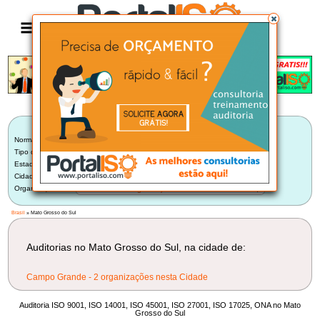
Anúncio
LISTA BRASILEIRA DE AUDITORIAS
Norma:
Selecionar Norma
Tipo de Auditoria:
Auditoria Interna
Estado:
Mato Grosso do Sul (2)
Cidade:
Selecione uma Cidade
Organização:
Selecione uma Organização
Brasil
» Mato Grosso do Sul
Auditorias no Mato Grosso do Sul, na cidade de:
Campo Grande - 2 organizações nesta Cidade
Auditoria ISO 9001, ISO 14001, ISO 45001, ISO 27001, ISO 17025, ONA no Mato
Grosso do Sul