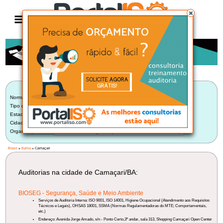
Anúncio
LISTA BRASILEIRA DE AUDITORIAS
Norma:
Selecionar Norma
Tipo de Auditoria:
Auditoria Interna
Estado:
Bahia (7)
Cidade:
Camaçari/BA (1)
Organização:
Selecione uma Organização
Brasil
»
Bahia
» Camaçari
Auditorias na cidade de Camaçari/BA:
BIOSEG - Segurança, Saúde e Meio Ambiente
Serviços de Auditoria Interna: ISO 9001, ISO 14001, Higiene Ocupacional (Atendimento aos Requisitos
Técnicos e Legais), OHSAS 18001, SSMA (Normas Regulamentadoras do MTE; Comportamentais,
etc.)
Endereço: Avenida Jorge Amado, s/n - Ponto Certo,3º andar, sala 313, Shopping Camaçari Open Center