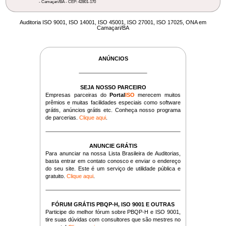
- Camaçari/BA - CEP: 42801-170
Auditoria ISO 9001, ISO 14001, ISO 45001, ISO 27001, ISO 17025, ONA em
Camaçari/BA
ANÚNCIOS
SEJA NOSSO PARCEIRO
Empresas parceiras do
Portal
ISO
merecem muitos
prêmios e muitas facilidades especiais como software
grátis, anúncios grátis etc. Conheça nosso programa
de parcerias.
Clique aqui
.
ANUNCIE GRÁTIS
Para anunciar na nossa Lista Brasileira de Auditorias,
basta entrar em contato conosco e enviar o endereço
do seu site. Este é um serviço de utilidade pública e
gratuito.
Clique aqui
.
FÓRUM GRÁTIS PBQP-H, ISO 9001 E OUTRAS
Participe do melhor fórum sobre PBQP-H e ISO 9001,
tire suas dúvidas com consultores que são mestres no