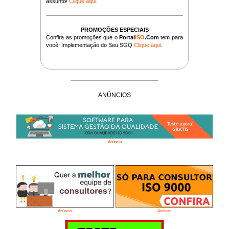
assunto!
Clique aqui
.
PROMOÇÕES ESPECIAIS
Confira as promoções que o
Portal
ISO
.Com
tem para
você: Implementação do Seu SGQ
Clique aqui
.
ANÚNCIOS
Anúncio
Anúncio
Anúncio