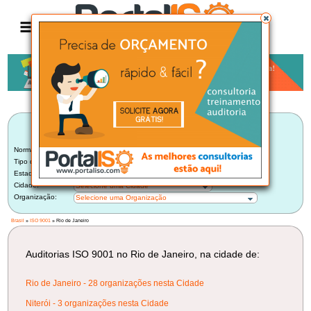
Anúncio
LISTA BRASILEIRA DE AUDITORIAS
ISO 9001
Norma:
ISO 9001
Tipo de Auditoria:
Selecione um Tipo
Estado:
Rio de Janeiro (34)
Cidade:
Selecione uma Cidade
Organização:
Selecione uma Organização
Brasil
»
ISO 9001
» Rio de Janeiro
Auditorias ISO 9001 no Rio de Janeiro, na cidade de:
Rio de Janeiro - 28 organizações nesta Cidade
Niterói - 3 organizações nesta Cidade