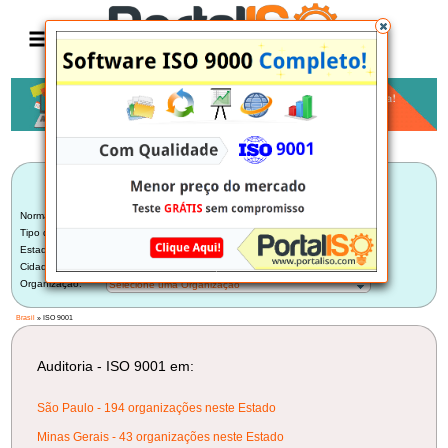
Anúncio
LISTA BRASILEIRA DE AUDITORIAS
ISO 9001
Norma:
ISO 9001
Tipo de Auditoria:
Selecione um Tipo
Estado:
Selecione um Estado
Cidade:
Selecione uma Cidade
Organização:
Selecione uma Organização
Brasil
» ISO 9001
Auditoria - ISO 9001 em:
São Paulo - 194 organizações neste Estado
Minas Gerais - 43 organizações neste Estado