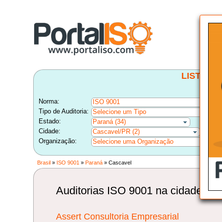
LISTA B
Norma:
ISO 9001
Tipo de Auditoria:
Selecione um Tipo
Estado:
Paraná (34)
Cidade:
Cascavel/PR (2)
Organização:
Selecione uma Organização
Brasil
»
ISO 9001
»
Paraná
» Cascavel
Auditorias ISO 9001 na cidade de
Assert Consultoria Empresarial