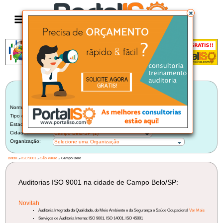
Anúncio
LISTA BRASILEIRA DE AUDITORIAS
ISO 9001
Norma:
ISO 9001
Tipo de Auditoria:
Auditoria Interna
Estado:
São Paulo (165)
Cidade:
Campo Belo/SP (1)
Organização:
Selecione uma Organização
Brasil
»
ISO 9001
»
São Paulo
» Campo Belo
Auditorias ISO 9001 na cidade de Campo Belo/SP:
Novitah
Auditoria Integrada da Qualidade, do Meio Ambiente e da Segurança e Saúde Ocupacional
Ver Mais
Serviços de Auditoria Interna: ISO 9001, ISO 14001, ISO 45001