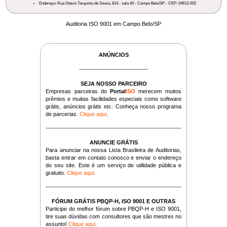
Endereço: Rua Otávio Tarquínio de Sousa, 814 - sala 40 - Campo Belo/SP - CEP: 04613-002
Auditoria ISO 9001 em Campo Belo/SP
ANÚNCIOS
SEJA NOSSO PARCEIRO
Empresas parceiras do
Portal
ISO
merecem muitos
prêmios e muitas facilidades especiais como software
grátis, anúncios grátis etc. Conheça nosso programa
de parcerias.
Clique aqui
.
ANUNCIE GRÁTIS
Para anunciar na nossa Lista Brasileira de Auditorias,
basta entrar em contato conosco e enviar o endereço
do seu site. Este é um serviço de utilidade pública e
gratuito.
Clique aqui
.
FÓRUM GRÁTIS PBQP-H, ISO 9001 E OUTRAS
Participe do melhor fórum sobre PBQP-H e ISO 9001,
tire suas dúvidas com consultores que são mestres no
assunto!
Clique aqui
.