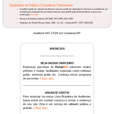
Qualidade na Prática Consultoria Treinameno
A auditoria pode ser requisito de diversas normas e pode ser realizada em diversas circunstâncias, por
exemplo para avaliação dos processos internos, para qualificação de fornecedores ou para uma
certificação.
Ver Mais
Serviços de Auditoria Interna: ISO 9001, ISO 14001, ISO 17025
Endereço: Av. Doutor Moraes Sales, 1005 - Cj. 131 - Campinas/SP - CEP: 13015-050
Auditoria ISO 17025 em Campinas/SP
ANÚNCIOS
SEJA NOSSO PARCEIRO
Empresas parceiras do
Portal
ISO
merecem muitos
prêmios e muitas facilidades especiais como software
grátis, anúncios grátis etc. Conheça nosso programa
de parcerias.
Clique aqui
.
ANUNCIE GRÁTIS
Para anunciar na nossa Lista Brasileira de Auditorias,
basta entrar em contato conosco e enviar o endereço
do seu site. Este é um serviço de utilidade pública e
gratuito.
Clique aqui
.