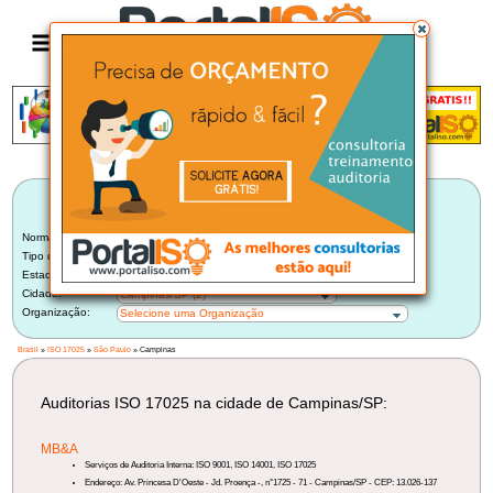
Anúncio
LISTA BRASILEIRA DE AUDITORIAS
ISO 17025
Norma:
ISO 17025
Tipo de Auditoria:
Selecione um Tipo
Estado:
São Paulo (50)
Cidade:
Campinas/SP (2)
Organização:
Selecione uma Organização
Brasil
»
ISO 17025
»
São Paulo
» Campinas
Auditorias ISO 17025 na cidade de Campinas/SP:
MB&A
Serviços de Auditoria Interna: ISO 9001, ISO 14001, ISO 17025
Endereço: Av. Princesa D'Oeste - Jd. Proença -, n°1725 - 71 - Campinas/SP - CEP: 13.026-137