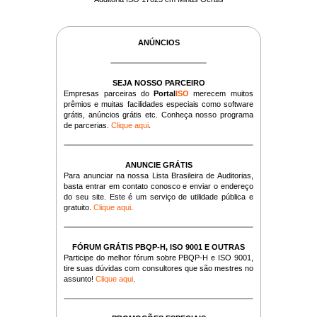
ANÚNCIOS
SEJA NOSSO PARCEIRO
Empresas parceiras do
Portal
ISO
merecem muitos
prêmios e muitas facilidades especiais como software
grátis, anúncios grátis etc. Conheça nosso programa
de parcerias.
Clique aqui
.
ANUNCIE GRÁTIS
Para anunciar na nossa Lista Brasileira de Auditorias,
basta entrar em contato conosco e enviar o endereço
do seu site. Este é um serviço de utilidade pública e
gratuito.
Clique aqui
.
FÓRUM GRÁTIS PBQP-H, ISO 9001 E OUTRAS
Participe do melhor fórum sobre PBQP-H e ISO 9001,
tire suas dúvidas com consultores que são mestres no
assunto!
Clique aqui
.