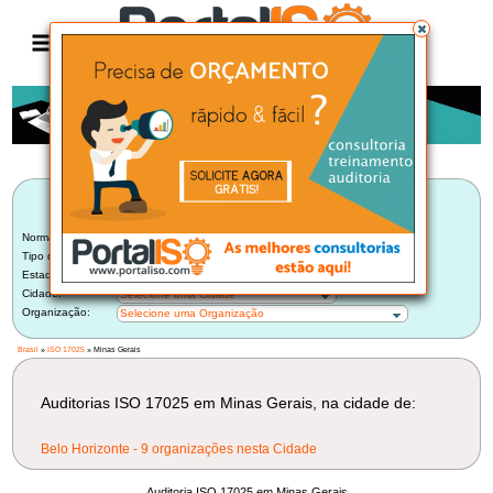
Anúncio
LISTA BRASILEIRA DE AUDITORIAS
ISO 17025
Norma:
ISO 17025
Tipo de Auditoria:
Selecione um Tipo
Estado:
Minas Gerais (9)
Cidade:
Selecione uma Cidade
Organização:
Selecione uma Organização
Brasil
»
ISO 17025
» Minas Gerais
Auditorias ISO 17025 em Minas Gerais, na cidade de:
Belo Horizonte - 9 organizações nesta Cidade
Auditoria ISO 17025 em Minas Gerais