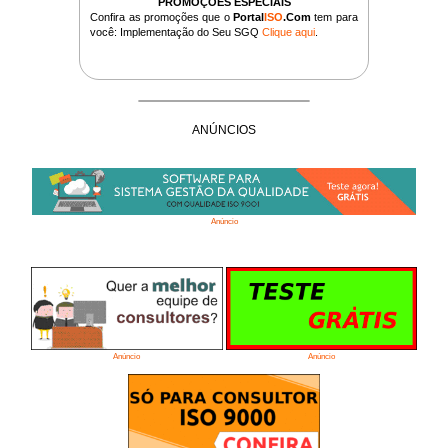
PROMOÇÕES ESPECIAIS
Confira as promoções que o
Portal
ISO
.Com
tem para
você: Implementação do Seu SGQ
Clique aqui
.
ANÚNCIOS
Anúncio
Anúncio
Anúncio