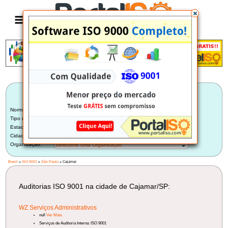
Anúncio
LISTA BRASILEIRA DE AUDITORIAS
ISO 9001
Norma:
ISO 9001
Tipo de Auditoria:
Auditoria Interna
Estado:
São Paulo (165)
Cidade:
Cajamar/SP (1)
Organização:
Selecione uma Organização
Brasil
»
ISO 9001
»
São Paulo
» Cajamar
Auditorias ISO 9001 na cidade de Cajamar/SP:
WZ Serviços Administrativos
null
Ver Mais
Serviços de Auditoria Interna: ISO 9001