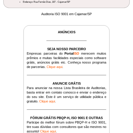
Endereço: Rua Fernão Dias, 187 - Cajamar/SP
Auditoria ISO 9001 em Cajamar/SP
ANÚNCIOS
SEJA NOSSO PARCEIRO
Empresas parceiras do
Portal
ISO
merecem muitos
prêmios e muitas facilidades especiais como software
grátis, anúncios grátis etc. Conheça nosso programa
de parcerias.
Clique aqui
.
ANUNCIE GRÁTIS
Para anunciar na nossa Lista Brasileira de Auditorias,
basta entrar em contato conosco e enviar o endereço
do seu site. Este é um serviço de utilidade pública e
gratuito.
Clique aqui
.
FÓRUM GRÁTIS PBQP-H, ISO 9001 E OUTRAS
Participe do melhor fórum sobre PBQP-H e ISO 9001,
tire suas dúvidas com consultores que são mestres no
assunto!
Clique aqui
.