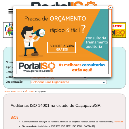
Anúncio
LISTA BRASILEIRA DE AUDITORIAS
ISO 14001
Norma:
ISO 14001
Tipo de Auditoria:
Selecione um Tipo
Estado:
São Paulo (165)
Cidade:
Caçapava/SP (1)
Organização:
Selecione uma Organização
Brasil
»
ISO 14001
»
São Paulo
» Caçapava
Auditorias ISO 14001 na cidade de Caçapava/SP:
BiO3
Conheça nossos serviços de Auditoria Interna e de Segunda Parte (Cadeias de Fornecimento).
Ver Mais
Serviços de Auditoria Interna: ISO 9001, ISO 14001, ISO 45001, SASSMAQ