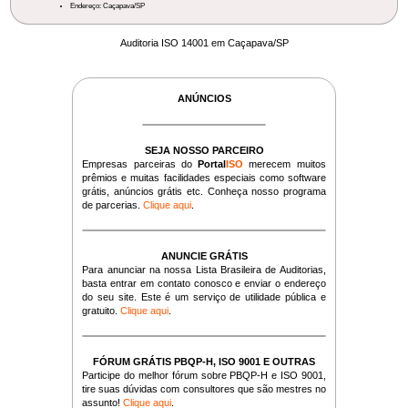
Endereço: Caçapava/SP
Auditoria ISO 14001 em Caçapava/SP
ANÚNCIOS
SEJA NOSSO PARCEIRO
Empresas parceiras do
Portal
ISO
merecem muitos
prêmios e muitas facilidades especiais como software
grátis, anúncios grátis etc. Conheça nosso programa
de parcerias.
Clique aqui
.
ANUNCIE GRÁTIS
Para anunciar na nossa Lista Brasileira de Auditorias,
basta entrar em contato conosco e enviar o endereço
do seu site. Este é um serviço de utilidade pública e
gratuito.
Clique aqui
.
FÓRUM GRÁTIS PBQP-H, ISO 9001 E OUTRAS
Participe do melhor fórum sobre PBQP-H e ISO 9001,
tire suas dúvidas com consultores que são mestres no
assunto!
Clique aqui
.