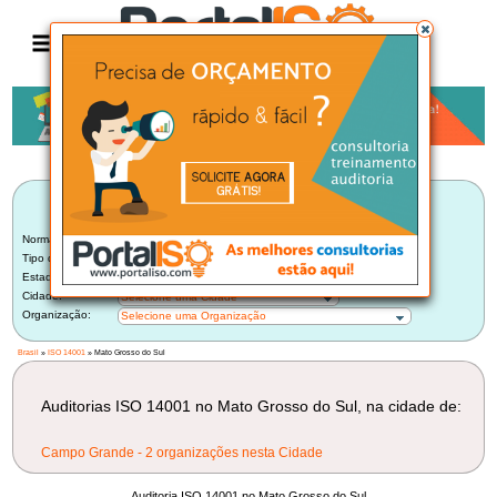
Anúncio
LISTA BRASILEIRA DE AUDITORIAS
ISO 14001
Norma:
ISO 14001
Tipo de Auditoria:
Selecione um Tipo
Estado:
Mato Grosso do Sul (2)
Cidade:
Selecione uma Cidade
Organização:
Selecione uma Organização
Brasil
»
ISO 14001
» Mato Grosso do Sul
Auditorias ISO 14001 no Mato Grosso do Sul, na cidade de:
Campo Grande - 2 organizações nesta Cidade
Auditoria ISO 14001 no Mato Grosso do Sul