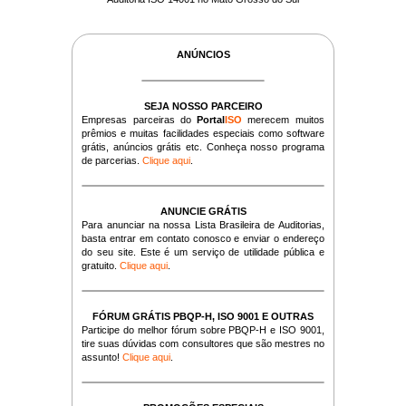
ANÚNCIOS
SEJA NOSSO PARCEIRO
Empresas parceiras do
Portal
ISO
merecem muitos
prêmios e muitas facilidades especiais como software
grátis, anúncios grátis etc. Conheça nosso programa
de parcerias.
Clique aqui
.
ANUNCIE GRÁTIS
Para anunciar na nossa Lista Brasileira de Auditorias,
basta entrar em contato conosco e enviar o endereço
do seu site. Este é um serviço de utilidade pública e
gratuito.
Clique aqui
.
FÓRUM GRÁTIS PBQP-H, ISO 9001 E OUTRAS
Participe do melhor fórum sobre PBQP-H e ISO 9001,
tire suas dúvidas com consultores que são mestres no
assunto!
Clique aqui
.