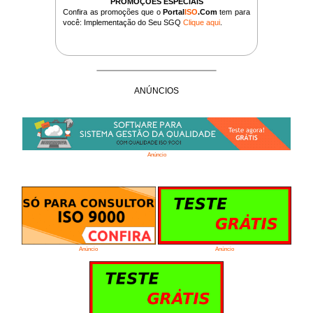
PROMOÇÕES ESPECIAIS
Confira as promoções que o
Portal
ISO
.Com
tem para
você: Implementação do Seu SGQ
Clique aqui
.
ANÚNCIOS
Anúncio
Anúncio
Anúncio