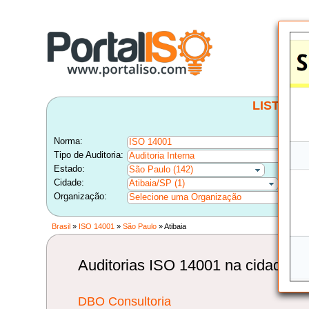
LISTA B
Norma:
ISO 14001
Tipo de Auditoria:
Auditoria Interna
Estado:
São Paulo (142)
Cidade:
Atibaia/SP (1)
Organização:
Selecione uma Organização
Brasil
»
ISO 14001
»
São Paulo
» Atibaia
Auditorias ISO 14001 na cidade de
DBO Consultoria