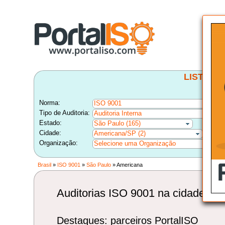
LISTA B
Norma:
ISO 9001
Tipo de Auditoria:
Auditoria Interna
Estado:
São Paulo (165)
Cidade:
Americana/SP (2)
Organização:
Selecione uma Organização
Brasil
»
ISO 9001
»
São Paulo
» Americana
Auditorias ISO 9001 na cidade de
Destaques: parceiros PortalISO