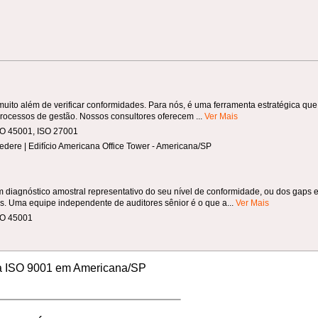
muito além de verificar conformidades. Para nós, é uma ferramenta estratégica que
 processos de gestão. Nossos consultores oferecem ...
Ver Mais
ISO 45001, ISO 27001
edere | Edifício Americana Office Tower - Americana/SP
 diagnóstico amostral representativo do seu nível de conformidade, ou dos gaps e
s. Uma equipe independente de auditores sênior é o que a...
Ver Mais
ISO 45001
ia ISO 9001 em Americana/SP