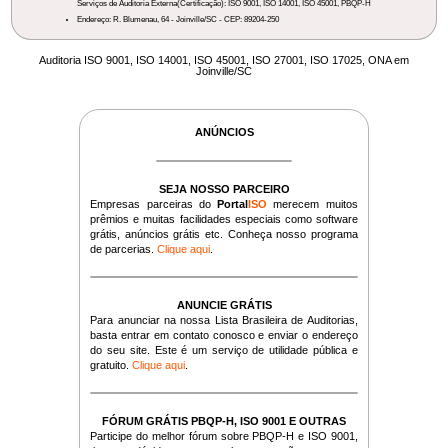
Serviços de Auditoria Externa(Certificação): ISO 9001, ISO 14001, ISO 45001, PBQP-H
Endereço: R. Blumenau, 64 - Joinville/SC - CEP: 89204-250
Auditoria ISO 9001, ISO 14001, ISO 45001, ISO 27001, ISO 17025, ONA em
Joinville/SC
ANÚNCIOS
SEJA NOSSO PARCEIRO
Empresas parceiras do
Portal
ISO
merecem muitos
prêmios e muitas facilidades especiais como software
grátis, anúncios grátis etc. Conheça nosso programa
de parcerias.
Clique aqui
.
ANUNCIE GRÁTIS
Para anunciar na nossa Lista Brasileira de Auditorias,
basta entrar em contato conosco e enviar o endereço
do seu site. Este é um serviço de utilidade pública e
gratuito.
Clique aqui
.
FÓRUM GRÁTIS PBQP-H, ISO 9001 E OUTRAS
Participe do melhor fórum sobre PBQP-H e ISO 9001,