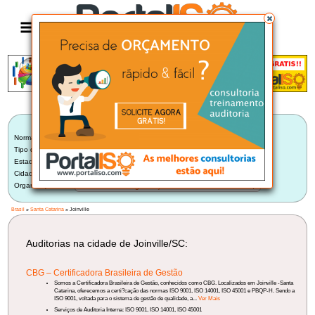
Anúncio
LISTA BRASILEIRA DE AUDITORIAS
Norma:
Selecionar Norma
Tipo de Auditoria:
Auditoria Externa de Certificadora
Estado:
Santa Catarina (4)
Cidade:
Joinville/SC (1)
Organização:
Selecione uma Organização
Brasil
»
Santa Catarina
» Joinville
Auditorias na cidade de Joinville/SC:
CBG – Certificadora Brasileira de Gestão
Somos a Certificadora Brasileira de Gestão, conhecidos como CBG. Localizados em Joinville -Santa
Catarina, oferecemos a certi?cação das normas ISO 9001, ISO 14001, ISO 45001 e PBQP-H. Sendo a
ISO 9001, voltada para o sistema de gestão de qualidade, a...
Ver Mais
Serviços de Auditoria Interna: ISO 9001, ISO 14001, ISO 45001