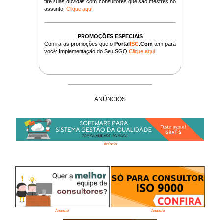
tire suas dúvidas com consultores que são mestres no
assunto!
Clique aqui
.
PROMOÇÕES ESPECIAIS
Confira as promoções que o
Portal
ISO
.Com
tem para
você: Implementação do Seu SGQ
Clique aqui
.
ANÚNCIOS
Anúncio
Anúncio
Anúncio