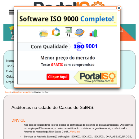
Anúncio
LISTA BRASILEIRA DE AUDITORIAS
Norma:
Selecionar Norma
Tipo de Auditoria:
Auditoria Externa de Certificadora
Estado:
Rio Grande do Sul (4)
Cidade:
Caxias do Sul/RS (1)
Organização:
Selecione uma Organização
Brasil
»
Rio Grande do Sul
» Caxias do Sul
Auditorias na cidade de Caxias do Sul/RS:
DNV GL
Nós somos fornecedores líderes globais de certificação de sistemas de gestão acreditados. Oferecemos
um amplo portfólio de serviços dentro de certificação do sistema de gestão e serviços relacionados.
Através da metodologia Risk Based Certif...
Ver Mais
Serviços de Auditoria Externa(Certificação): ISO 9001, ISO 14001, ISO 27001, ONA, AS 9100, BRCGS,