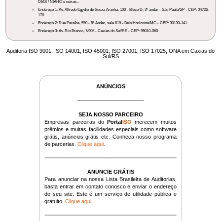
DIAS / NIAHO e outras...
Endereço 1: Av. Alfredo Egydio de Souza Aranha, 100 - Bloco D, 3º andar - São Paulo/SP - CEP: 04726-
170
Endereço 2: Rua Paraíba, 550 - 8º Andar, sala 819 - Belo Horizonte/MG - CEP: 30130-141
Endereço 3: Av. Rio Branco, 7/906 - Caxias do Sul/RS - CEP: 95010-060
Auditoria ISO 9001, ISO 14001, ISO 45001, ISO 27001, ISO 17025, ONA em Caxias do
Sul/RS
ANÚNCIOS
SEJA NOSSO PARCEIRO
Empresas parceiras do
Portal
ISO
merecem muitos
prêmios e muitas facilidades especiais como software
grátis, anúncios grátis etc. Conheça nosso programa
de parcerias.
Clique aqui
.
ANUNCIE GRÁTIS
Para anunciar na nossa Lista Brasileira de Auditorias,
basta entrar em contato conosco e enviar o endereço
do seu site. Este é um serviço de utilidade pública e
gratuito.
Clique aqui
.