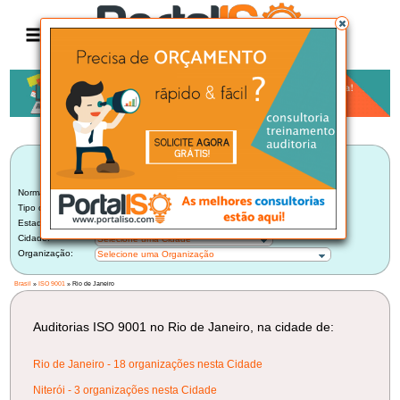
Anúncio
LISTA BRASILEIRA DE AUDITORIAS
ISO 9001
Norma:
ISO 9001
Tipo de Auditoria:
Auditoria Interna
Estado:
Rio de Janeiro (24)
Cidade:
Selecione uma Cidade
Organização:
Selecione uma Organização
Brasil
»
ISO 9001
» Rio de Janeiro
Auditorias ISO 9001 no Rio de Janeiro, na cidade de:
Rio de Janeiro - 18 organizações nesta Cidade
Niterói - 3 organizações nesta Cidade