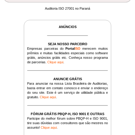
Auditoria ISO 27001 no Paraná
ANÚNCIOS
SEJA NOSSO PARCEIRO
Empresas parceiras do
Portal
ISO
merecem muitos
prêmios e muitas facilidades especiais como software
grátis, anúncios grátis etc. Conheça nosso programa
de parcerias.
Clique aqui
.
ANUNCIE GRÁTIS
Para anunciar na nossa Lista Brasileira de Auditorias,
basta entrar em contato conosco e enviar o endereço
do seu site. Este é um serviço de utilidade pública e
gratuito.
Clique aqui
.
FÓRUM GRÁTIS PBQP-H, ISO 9001 E OUTRAS
Participe do melhor fórum sobre PBQP-H e ISO 9001,
tire suas dúvidas com consultores que são mestres no
assunto!
Clique aqui
.