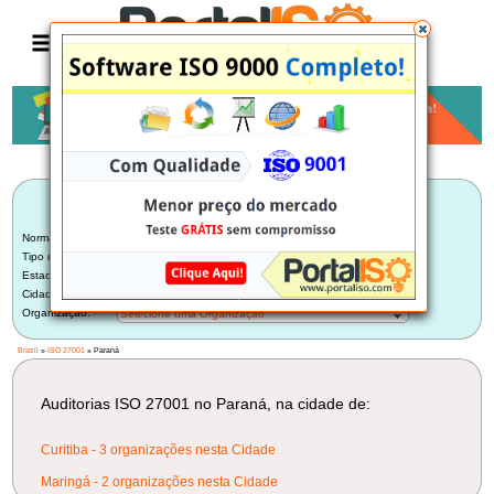
Anúncio
LISTA BRASILEIRA DE AUDITORIAS
ISO 27001
Norma:
ISO 27001
Tipo de Auditoria:
Auditoria Interna
Estado:
Paraná (5)
Cidade:
Selecione uma Cidade
Organização:
Selecione uma Organização
Brasil
»
ISO 27001
» Paraná
Auditorias ISO 27001 no Paraná, na cidade de:
Curitiba - 3 organizações nesta Cidade
Maringá - 2 organizações nesta Cidade