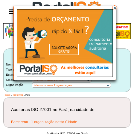
Anúncio
LISTA BRASILEIRA DE AUDITORIAS
ISO 27001
Norma:
ISO 27001
Tipo de Auditoria:
Selecione um Tipo
Estado:
Pará (1)
Cidade:
Selecione uma Cidade
Organização:
Selecione uma Organização
Brasil
»
ISO 27001
» Pará
Auditorias ISO 27001 no Pará, na cidade de:
Barcarena - 1 organização nesta Cidade
Auditoria ISO 27001 no Pará