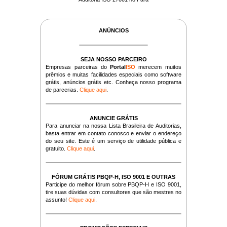
ANÚNCIOS
SEJA NOSSO PARCEIRO
Empresas parceiras do
Portal
ISO
merecem muitos
prêmios e muitas facilidades especiais como software
grátis, anúncios grátis etc. Conheça nosso programa
de parcerias.
Clique aqui
.
ANUNCIE GRÁTIS
Para anunciar na nossa Lista Brasileira de Auditorias,
basta entrar em contato conosco e enviar o endereço
do seu site. Este é um serviço de utilidade pública e
gratuito.
Clique aqui
.
FÓRUM GRÁTIS PBQP-H, ISO 9001 E OUTRAS
Participe do melhor fórum sobre PBQP-H e ISO 9001,
tire suas dúvidas com consultores que são mestres no
assunto!
Clique aqui
.