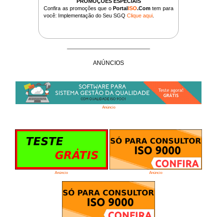
PROMOÇÕES ESPECIAIS
Confira as promoções que o
Portal
ISO
.Com
tem para
você: Implementação do Seu SGQ
Clique aqui
.
ANÚNCIOS
Anúncio
Anúncio
Anúncio