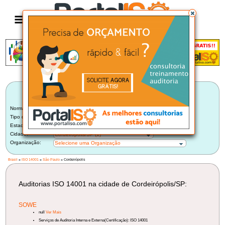
Anúncio
LISTA BRASILEIRA DE AUDITORIAS
ISO 14001
Norma:
ISO 14001
Tipo de Auditoria:
Auditoria Externa de Certificadora
Estado:
São Paulo (33)
Cidade:
Cordeirópolis/SP (1)
Organização:
Selecione uma Organização
Brasil
»
ISO 14001
»
São Paulo
» Cordeirópolis
Auditorias ISO 14001 na cidade de Cordeirópolis/SP:
SOWE
null
Ver Mais
Serviços de Auditoria Interna e Externa(Certificação): ISO 14001