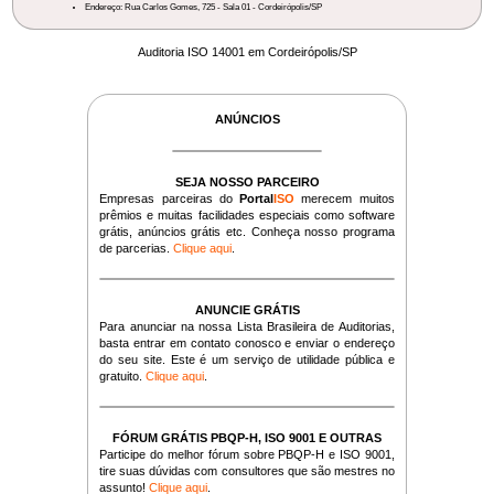
Endereço: Rua Carlos Gomes, 725 - Sala 01 - Cordeirópolis/SP
Auditoria ISO 14001 em Cordeirópolis/SP
ANÚNCIOS
SEJA NOSSO PARCEIRO
Empresas parceiras do
Portal
ISO
merecem muitos
prêmios e muitas facilidades especiais como software
grátis, anúncios grátis etc. Conheça nosso programa
de parcerias.
Clique aqui
.
ANUNCIE GRÁTIS
Para anunciar na nossa Lista Brasileira de Auditorias,
basta entrar em contato conosco e enviar o endereço
do seu site. Este é um serviço de utilidade pública e
gratuito.
Clique aqui
.
FÓRUM GRÁTIS PBQP-H, ISO 9001 E OUTRAS
Participe do melhor fórum sobre PBQP-H e ISO 9001,
tire suas dúvidas com consultores que são mestres no
assunto!
Clique aqui
.