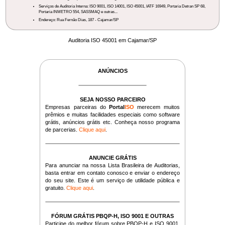
Serviços de Auditoria Interna: ISO 9001, ISO 14001, ISO 45001, IATF 16949, Portaria Detran SP 68,
Portaria INMETRO 554, SASSMAQ e outras...
Endereço: Rua Fernão Dias, 187 - Cajamar/SP
Auditoria ISO 45001 em Cajamar/SP
ANÚNCIOS
SEJA NOSSO PARCEIRO
Empresas parceiras do
Portal
ISO
merecem muitos
prêmios e muitas facilidades especiais como software
grátis, anúncios grátis etc. Conheça nosso programa
de parcerias.
Clique aqui
.
ANUNCIE GRÁTIS
Para anunciar na nossa Lista Brasileira de Auditorias,
basta entrar em contato conosco e enviar o endereço
do seu site. Este é um serviço de utilidade pública e
gratuito.
Clique aqui
.
FÓRUM GRÁTIS PBQP-H, ISO 9001 E OUTRAS
Participe do melhor fórum sobre PBQP-H e ISO 9001,