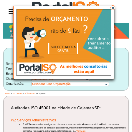
Anúncio
LISTA BRASILEIRA DE AUDITORIAS
ISO 45001
Norma:
ISO 45001
Tipo de Auditoria:
Selecione um Tipo
Estado:
São Paulo (112)
Cidade:
Cajamar/SP (1)
Organização:
Selecione uma Organização
Brasil
»
ISO 45001
»
São Paulo
» Cajamar
Auditorias ISO 45001 na cidade de Cajamar/SP:
WZ Serviços Administrativos
A WZSA desenvolve serviços em diversos ramos de atividade empresarial: indústria automotiva,
transporte rodoviário de cargas e passageiros, indústria de transformação (plástico, ferroso, não ferroso,
borracha, reciclagem, poliuretano, rotomoldagem, c...
Ver Mais