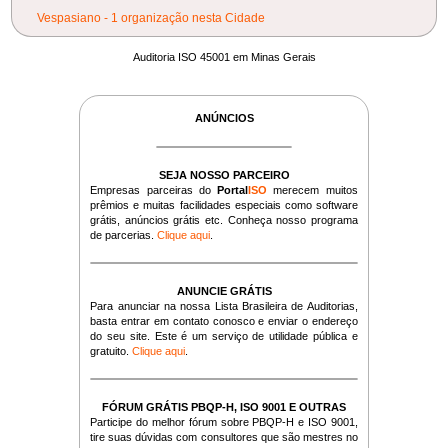
Vespasiano - 1 organização nesta Cidade
Auditoria ISO 45001 em Minas Gerais
ANÚNCIOS
SEJA NOSSO PARCEIRO
Empresas parceiras do
Portal
ISO
merecem muitos
prêmios e muitas facilidades especiais como software
grátis, anúncios grátis etc. Conheça nosso programa
de parcerias.
Clique aqui
.
ANUNCIE GRÁTIS
Para anunciar na nossa Lista Brasileira de Auditorias,
basta entrar em contato conosco e enviar o endereço
do seu site. Este é um serviço de utilidade pública e
gratuito.
Clique aqui
.
FÓRUM GRÁTIS PBQP-H, ISO 9001 E OUTRAS
Participe do melhor fórum sobre PBQP-H e ISO 9001,
tire suas dúvidas com consultores que são mestres no