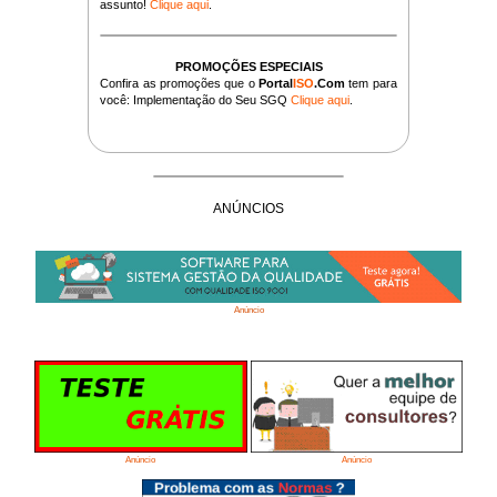
assunto!
Clique aqui
.
PROMOÇÕES ESPECIAIS
Confira as promoções que o
Portal
ISO
.Com
tem para
você: Implementação do Seu SGQ
Clique aqui
.
ANÚNCIOS
Anúncio
Anúncio
Anúncio