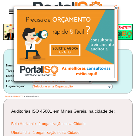
Anúncio
LISTA BRASILEIRA DE AUDITORIAS
ISO 45001
Norma:
ISO 45001
Tipo de Auditoria:
Auditoria Externa de Certificadora
Estado:
Minas Gerais (2)
Cidade:
Selecione uma Cidade
Organização:
Selecione uma Organização
Brasil
»
ISO 45001
» Minas Gerais
Auditorias ISO 45001 em Minas Gerais, na cidade de:
Belo Horizonte - 1 organização nesta Cidade
Uberlândia - 1 organização nesta Cidade