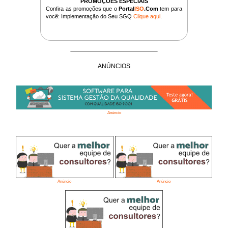
PROMOÇÕES ESPECIAIS
Confira as promoções que o
Portal
ISO
.Com
tem para
você: Implementação do Seu SGQ
Clique aqui
.
ANÚNCIOS
Anúncio
Anúncio
Anúncio