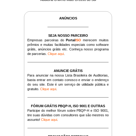
ANÚNCIOS
SEJA NOSSO PARCEIRO
Empresas parceiras do
Portal
ISO
merecem muitos
prêmios e muitas facilidades especiais como software
grátis, anúncios grátis etc. Conheça nosso programa
de parcerias.
Clique aqui
.
ANUNCIE GRÁTIS
Para anunciar na nossa Lista Brasileira de Auditorias,
basta entrar em contato conosco e enviar o endereço
do seu site. Este é um serviço de utilidade pública e
gratuito.
Clique aqui
.
FÓRUM GRÁTIS PBQP-H, ISO 9001 E OUTRAS
Participe do melhor fórum sobre PBQP-H e ISO 9001,
tire suas dúvidas com consultores que são mestres no
assunto!
Clique aqui
.