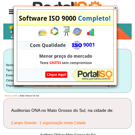
Anúncio
LISTA BRASILEIRA DE AUDITORIAS
ONA
Norma:
ONA
Tipo de Auditoria:
Auditoria Interna
Estado:
Mato Grosso do Sul (1)
Cidade:
Selecione uma Cidade
Organização:
Selecione uma Organização
Brasil
»
ONA
» Mato Grosso do Sul
Auditorias ONA no Mato Grosso do Sul, na cidade de:
Campo Grande - 1 organização nesta Cidade
Auditoria ONA no Mato Grosso do Sul