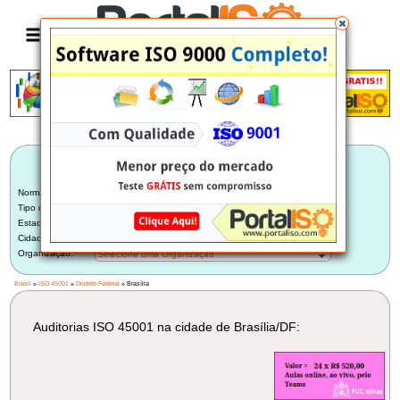
Anúncio
LISTA BRASILEIRA DE AUDITORIAS
ISO 45001
Norma:
ISO 45001
Tipo de Auditoria:
Selecione um Tipo
Estado:
Distrito Federal (2)
Cidade:
Brasília/DF (2)
Organização:
Selecione uma Organização
Brasil
»
ISO 45001
»
Distrito Federal
» Brasília
Auditorias ISO 45001 na cidade de Brasília/DF: