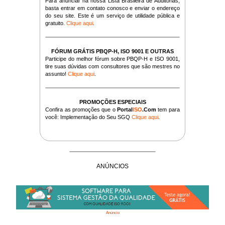
Para anunciar na nossa Lista Brasileira de Auditorias,
basta entrar em contato conosco e enviar o endereço
do seu site. Este é um serviço de utilidade pública e
gratuito.
Clique aqui
.
FÓRUM GRÁTIS PBQP-H, ISO 9001 E OUTRAS
Participe do melhor fórum sobre PBQP-H e ISO 9001,
tire suas dúvidas com consultores que são mestres no
assunto!
Clique aqui
.
PROMOÇÕES ESPECIAIS
Confira as promoções que o
Portal
ISO
.Com
tem para
você: Implementação do Seu SGQ
Clique aqui
.
ANÚNCIOS
Anúncio