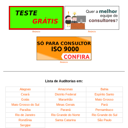
Anúncio
Anúncio
Anúncio
Lista de Auditorias em:
Alagoas
Amazonas
Bahia
Ceará
Distrito Federal
Espírito Santo
Goiás
Maranhão
Mato Grosso
Mato Grosso do Sul
Minas Gerais
Pará
Paraíba
Paraná
Pernambuco
Rio de Janeiro
Rio Grande do Norte
Rio Grande do Sul
Rondônia
Santa Catarina
São Paulo
Sergipe