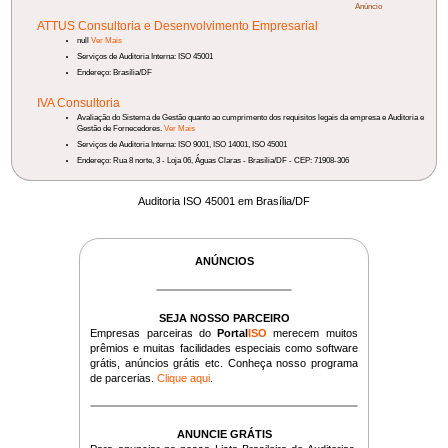
Anúncio
ATTUS Consultoria e Desenvolvimento Empresarial
null
Ver Mais
Serviços de Auditoria Interna: ISO 45001
Endereço: Brasília/DF
IVA Consultoria
Avaliação do Sistema de Gestão quanto ao cumprimento dos requisitos legais da empresa e Auditoria e
Gestão de Fornecedores.
Ver Mais
Serviços de Auditoria Interna: ISO 9001, ISO 14001, ISO 45001
Endereço: Rua 8 norte, 3 - Loja 06, Águas Claras - Brasília/DF - CEP: 71908-306
Auditoria ISO 45001 em Brasília/DF
ANÚNCIOS
SEJA NOSSO PARCEIRO
Empresas parceiras do
Portal
ISO
merecem muitos
prêmios e muitas facilidades especiais como software
grátis, anúncios grátis etc. Conheça nosso programa
de parcerias.
Clique aqui
.
ANUNCIE GRÁTIS