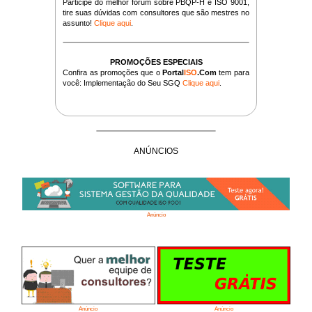
Participe do melhor fórum sobre PBQP-H e ISO 9001,
tire suas dúvidas com consultores que são mestres no
assunto!
Clique aqui
.
PROMOÇÕES ESPECIAIS
Confira as promoções que o
Portal
ISO
.Com
tem para
você: Implementação do Seu SGQ
Clique aqui
.
ANÚNCIOS
Anúncio
Anúncio
Anúncio