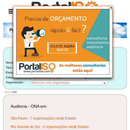
Anúncio
LISTA BRASILEIRA DE AUDITORIAS
ONA
Norma:
ONA
Tipo de Auditoria:
Auditoria Externa de Certificadora
Estado:
Selecione um Estado
Cidade:
Selecione uma Cidade
Organização:
Selecione uma Organização
Brasil
» ONA
Auditoria - ONA em:
São Paulo - 7 organizações neste Estado
Rio Grande do Sul - 2 organizações neste Estado